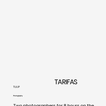
TARIFAS
TULIP
Photography
Two photographers for 8 hours on the