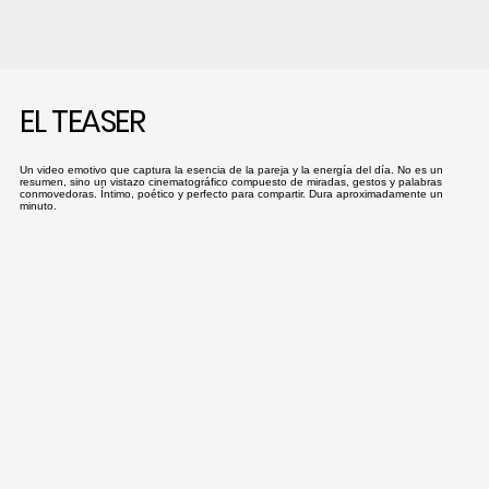
EL TEASER
Un video emotivo que captura la esencia de la pareja y la energía del día. No es un
resumen, sino un vistazo cinematográfico compuesto de miradas, gestos y palabras
conmovedoras. Íntimo, poético y perfecto para compartir. Dura aproximadamente un
minuto.